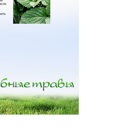
ми
асло
рить