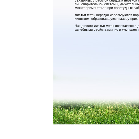
связанных с работой сердца и нервной 
пищеварительной системы, дыхательных
может применяться при простудных заб
Листья мяты нередко используются нару
кипятком: образовавшуюся массу прикл
Чаще всего листья мяты сочетаются с д
целебными свойствами, но и улучшает в