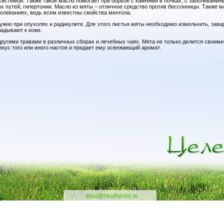
системой. Также такое масло помогает при борьбе с камнями в почках, с заболевания
 путей, гипертонии. Масло из мяты – отличное средство против бессонницы. Также м
олеваниях, ведь всем известны свойства ментола.
жно при опухолях и радикулите. Для этого листья мяты необходимо измельчить, зава
адывают к коже.
ругими травами в различных сборах и лечебных чаях. Мята не только делится своими
кус того или иного настоя и придает ему освежающий аромат.
travi@healherbs.ru