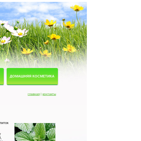
ДОМАШНЯЯ КОСМЕТИКА
главная
|
контакты
питок
у
,