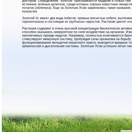
доктором. Определение "золотой" присваивается недаром и только тем
истинные зеленые целители, среди которых хорошо известные лекарств
початок (облепиха). Еще за Золотым Усом закрепились такие названия,
кукурузка.
Золотой Ус имеет два вида побегов: прямые мясистые побеги, вытягива
горизонтально и состоящие из трубчатых наростов. Растение цветет о
Растения содержит в очень высокой концентрации биологически активн
способно оказывать невероятное по силе воздействие на организм. Из
неизлечимых прежде недугов. Например, полностью излечивается бронх
стимулируют иммунную систему, пробуждая силы организма на борьбу 
функционирование желудочно-кишечного тракта, выводятся вредные то
кровеносная и дыхательная системы. Золотым Усом успешно лечат панк