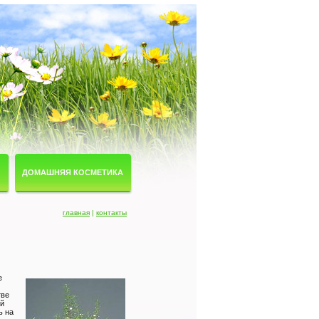
ДОМАШНЯЯ КОСМЕТИКА
главная
|
контакты
е
тве
ый
ь на