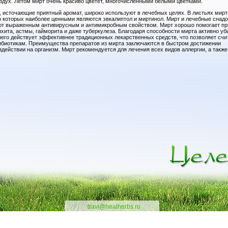
оздух. Летом мирт очень красиво цветет, многочисленными белыми цветками.
и, источающие приятный аромат, широко используют в лечебных целях. В листьях мирт
з которых наиболее ценными являются эвкалиптол и миртинол. Мирт и лечебные снадо
ают выраженным антивирусным и антимикробным свойством. Мирт хорошо помогает пр
онхита, астмы, гайморита и даже туберкулеза. Благодаря способности мирта активно уб
него действует эффективнее традиционных лекарственных средств, что позволяет счи
ибиотикам. Преимущества препаратов из мирта заключаются в быстром достижении
здействии на организм. Мирт рекомендуется для лечения всех видов аллергии, а также
travi@healherbs.ru