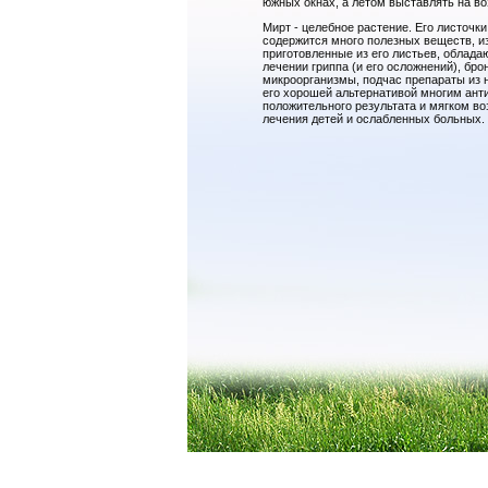
южных окнах, а летом выставлять на в
Мирт - целебное растение. Его листочк
содержится много полезных веществ, и
приготовленные из его листьев, облад
лечении гриппа (и его осложнений), бр
микроорганизмы, подчас препараты из 
его хорошей альтернативой многим ант
положительного результата и мягком во
лечения детей и ослабленных больных.