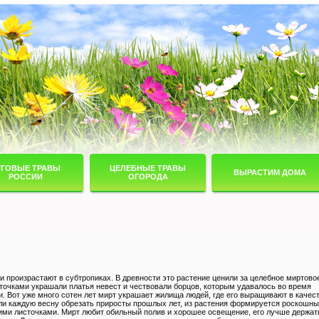
УГОВЫЕ ТРАВЫ
ЦЕЛЕБНЫЕ ТРАВЫ
ВЫРАСТИМ ДОМА
РОССИИ
ОГОРОДА
ни произрастают в субтропиках. В древности это растение ценили за целебное миртово
точками украшали платья невест и чествовали борцов, которым удавалось во время
ви. Вот уже много сотен лет мирт украшает жилища людей, где его выращивают в качес
сли каждую весну обрезать приросты прошлых лет, из растения формируется роскошн
ми листочками. Мирт любит обильный полив и хорошее освещение, его лучше держат