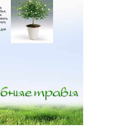
а
бья,
и
ивать
тать
 для