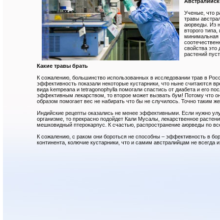
Австралийск
Ученые, что р
травы австра
аюрведы. Из 
второго типа,
минимальная 
соотечественн
свойства это
растений пуст
Какие травы брать
К сожалению, большинство использованных в исследовании трав в Росс
эффективность показали некоторые кустарники, что ныне считаются вр
вида kempeana и tetragonophylla помогали спастись от диабета и его п
эффективным лекарством, то второе может вызвать бум! Потому что он
образом помогает вес не набирать что бы не случилось. Точно таким же
Индийские рецепты оказались не менее эффективными. Если нужно ул
организме, то прекрасно подойдет Кали Мусалы, лекарственное растени
мешковидный птерокарпус. К счастью, распространение аюрведы по все
К сожалению, с раком они бороться не способны – эффективность в бо
континента, колючие кустарники, что и самим австралийцам не всегда 