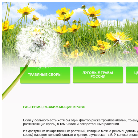
ЛУГОВЫЕ ТРАВЫ
Ц
ТРАВЯНЫЕ СБОРЫ
РОССИИ
РАСТЕНИЯ, РАЗЖИЖАЮЩИЕ КРОВЬ
Если у больного есть хотя бы один фактор риска тромбоэмболии, то е
разжижающие кровь, в том числе и лекарственные растения.
Из доступных лекарственных растений, которые можно рекомендовать 
кровь) назовем конский каштан и донник, лучше желтый. У конского ка