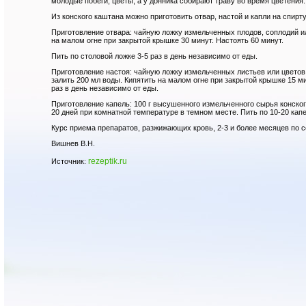
молодые побеги, цветы, а у донника собирают траву во время цветения.
Из конского каштана можно приготовить отвар, настой и капли на спирту
Приготовление отвара: чайную ложку измельченных плодов, соплодий и
на малом огне при закрытой крышке 30 минут. Настоять 60 минут.
Пить по столовой ложке 3-5 раз в день независимо от еды.
Приготовление настоя: чайную ложку измельченных листьев или цветов
залить 200 мл воды. Кипятить на малом огне при закрытой крышке 15 ми
раз в день независимо от еды.
Приготовление капель: 100 г высушенного измельченного сырья конског
20 дней при комнатной температуре в темном месте. Пить по 10-20 капе
Курс приема препаратов, разжижающих кровь, 2-3 и более месяцев по 
Вишнев В.Н.
rezeptik.ru
Источник: