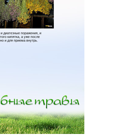
 и диатезные поражения, и
того кипятка, а уже после
но и для приема внутрь.