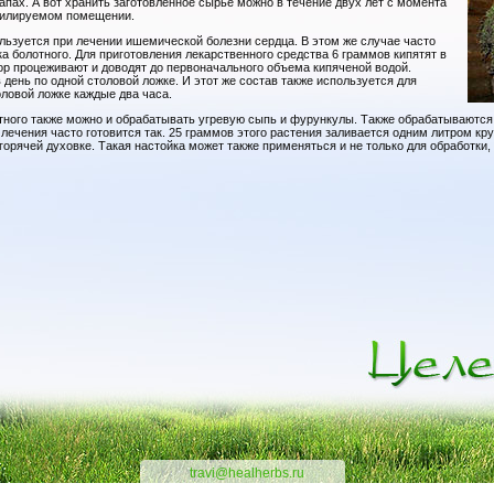
пах. А вот хранить заготовленное сырье можно в течение двух лет с момента
нтилируемом помещении.
льзуется при лечении ишемической болезни сердца. В этом же случае часто
ка болотного. Для приготовления лекарственного средства 6 граммов кипятят в
ор процеживают и доводят до первоначального объема кипяченой водой.
 день по одной столовой ложке. И этот же состав также используется для
оловой ложке каждые два часа.
отного также можно и обрабатывать угревую сыпь и фурункулы. Также обрабатываются
лечения часто готовится так. 25 граммов этого растения заливается одним литром кру
горячей духовке. Такая настойка может также применяться и не только для обработки, 
travi@healherbs.ru