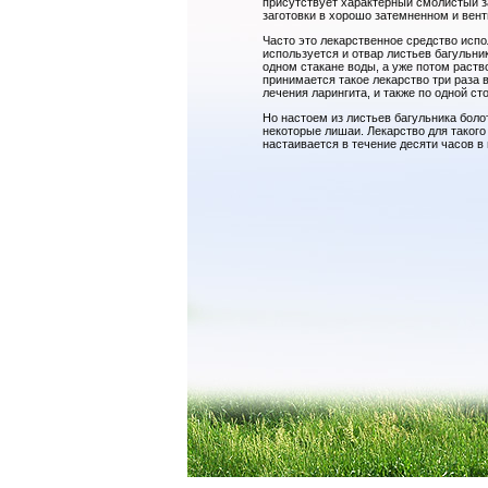
присутствует характерный смолистый за
заготовки в хорошо затемненном и ве
Часто это лекарственное средство испо
используется и отвар листьев багульни
одном стакане воды, а уже потом раств
принимается такое лекарство три раза в
лечения ларингита, и также по одной ст
Но настоем из листьев багульника бол
некоторые лишаи. Лекарство для такого 
настаивается в течение десяти часов в 