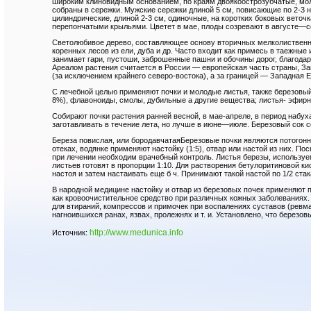
широким клиновидным основанием, по краям двоякоострозубчатые, мол
собраны в сережки. Мужские сережки длиной 5 см, повисающие по 2-3 н
цилиндрические, длиной 2-3 см, одиночные, на коротких боковых веточ
перепончатыми крыльями. Цветет в мае, плоды созревают в августе—с
Светолюбивое дерево, составляющее основу вторичных мелколиствен
коренных лесов из ели, дуба и др. Часто входит как примесь в таежные
занимает гари, пустоши, заброшенные пашни и обочины дорог, благода
Ареалом растения считается в России — европейская часть страны, За
(за исключением крайнего северо-востока), а за границей — Западная Е
С лечебной целью применяют почки и молодые листья, также березовый
8%), флавоноиды, смолы, дубильные а другие вещества; листья- эфирн
Собирают почки растения ранней весной, в мае-апреле, в период набух
заготавливать в течение лета, но лучше в июне—июле. Березовый сок 
Береза повислая, или бородавчатаяБерезовые почки являются потогон
отеках, водянке применяют настойку (1:5), отвар или настой из них. П
при лечении необходим врачебный контроль. Листья березы, используе
листьев готовят в пропорции 1:10. Для растворения бетулоритиновой ки
настоя и затем настаивать еще б ч. Принимают такой настой по 1/2 стак
В народной медицине настойку и отвар из березовых почек применяют п
как кровоочистительное средство при различных кожных заболеваниях.
для втираний, компрессов и примочек при воспалениях суставов (ревма
нагноившихся ранах, язвах, пролежнях и т. и. Установлено, что берез
http://www.medunica.info
Источник: