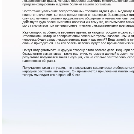
лекарственные травы, которые способны заживить многочисленные ран
продезинфицировать и другие болячки вашего организма.
Часто такое увлечение лекарственными травами отдает дань модному 
является лечением, которое применяется в некоторых безысходных си
случаях лечение травами продиктовано обширным и житейским опытом
действует куда более «мягким» образом и к тому же, не вызывают так
могут случаться при лечении синтетическим лекарственными препарат
Уже сегодня, особенно в весеннее время, за каждым городом можно вс
«травников», которые собирают свои лечебные травы. Казалось бы, а чт
человека будет запас лекарственных трав и растений? Ведь зимой, в с
сильно пригодиться. Так как болеть человек будет все время своей жи
Но тут надо учитывать и другую сторону этого благого дела. Ведь при 
безжалостно вытаптывает такие растения, которые в данный момент не
результате получается такая ситуация, что не столько заготовлено, ско
нанесенные ей, раны.
Получается такая ситуация, что в результате хищнического сбора мног
народное растение, как адонис. Он применяется при лечении многих н
теперь мы видим его в Красной Книге.