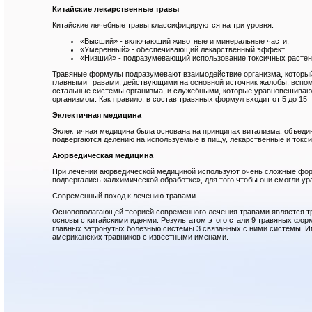
Китайские лекарственные травы
Китайские лечебные травы классифицируются на три уровня:
«Высший» - включающий животные и минеральные части;
«Умеренный» - обеспечивающий лекарственный эффект
«Низший» - подразумевающий использование токсичных расте
Травяные формулы подразумевают взаимодействие организма, которы
главными травами, действующими на основной источник жалобы, вспом
остальные системы организма, и служебными, которые уравновешивают
организмом. Как правило, в состав травяных формул входит от 5 до 15 
Эклектичная медицина
Эклектичная медицина была основана на принципах витализма, объедин
подвергаются делению на используемые в пищу, лекарственные и токси
Аюрведическая медицина
При лечении аюрведической медициной используют очень сложные форм
подвергались «алхимической обработке», для того чтобы они смогли ура
Современный поход к лечению травами
Основополагающей теорией современного лечения травами является т
основы с китайскими идеями. Результатом этого стали 9 травяных форм
главных затронутых болезнью системы 3 связанных с ними системы. И
американских травников с известными именами.