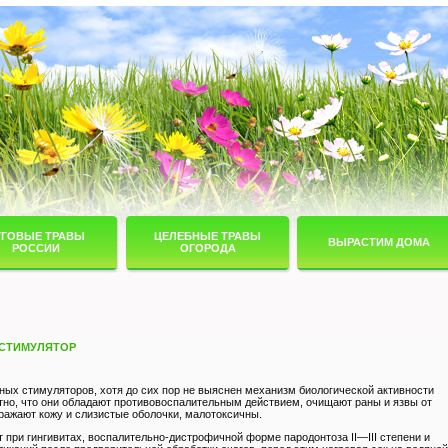
УГОВЫЕ ТРАВЫ
ЦЕЛЕБНЫЕ ТРАВЫ
ВЫРАСТИМ ДОМА
РОССИИ
ОГОРОДА
 СТИМУЛЯТОР
нных стимуляторов, хотя до сих пор не выяснен механизм биологической активности
стно, что они обладают противовоспалительным действием, очищают раны и язвы от
дражают кожу и слизистые оболочки, малотоксичны.
 при гингивитах, воспалительно-дистрофичной форме пародонтоза II—III степени и