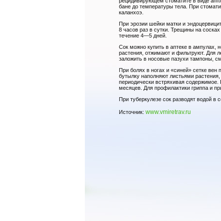
рецидивирующем стоматите в виде аппл
бане до температуры тела. При стомати
каланхоэ.
При эрозии шейки матки и эндоцервицит
8 часов раз в сутки. Трещины на соска
течение 4—5 дней.
Сок можно купить в аптеке в ампулах, 
растения, отжимают и фильтруют. Для 
заложить в носовые пазухи тампоны, с
При болях в ногах и «синей» сетке вен
бутылку наполняют листьями растения,
периодически встряхивая содержимое. П
месяцев. Для профилактики гриппа и при
При туберкулезе сок разводят водой в с
www.vmiretrav.ru
Источник: