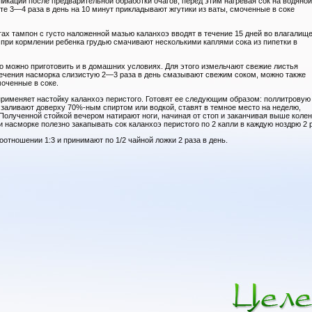
икаций после предварительной обработки очагов, перед этим нагревая сок на водяной
те 3—4 раза в день на 10 минут прикладывают жгутики из ваты, смоченные в соке
ах тампон с густо наложенной мазью каланхоэ вводят в течение 15 дней во влагалище
х при кормлении ребенка грудью смачивают несколькими каплями сока из пипетки в
но можно приготовить и в домашних условиях. Для этого измельчают свежие листья
лечения насморка слизистую 2—3 раза в день смазывают свежим соком, можно также
моченные в соке.
 применяет настойку каланхоэ перистого. Готовят ее следующим образом: поллитровую
 заливают доверху 70%-ным спиртом или водкой, ставят в темное место на неделю,
олученной стойкой вечером натирают ноги, начиная от стоп и заканчивая выше колен.
 насморке полезно закапывать сок каланхоэ перистого по 2 капли в каждую ноздрю 2 р
оотношении 1:3 и принимают по 1/2 чайной ложки 2 раза в день.